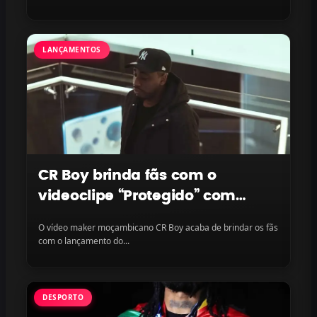
LANÇAMENTOS
CR Boy brinda fãs com o
videoclipe “Protegido” com
LayLizzy e Ian Blanco, disponível
O vídeo maker moçambicano CR Boy acaba de brindar os fãs
na plataforma
com o lançamento do...
DESPORTO