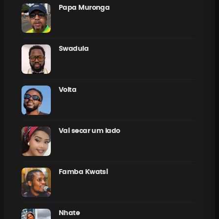
Papa Muronga
Swadula
Volta
Vai secar um lado
Famba Kwatsi
Nhate