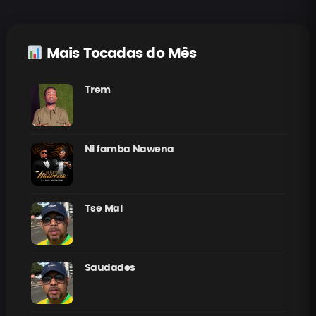
Mais Tocadas do Mês
Trem
Ni famba Nawena
Tse Mal
Saudades