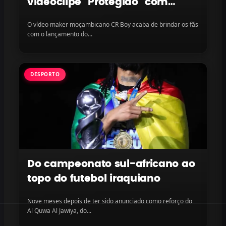
videoclipe “Protegido” com
LayLizzy e Ian Blanco, disponível
O vídeo maker moçambicano CR Boy acaba de brindar os fãs
na plataforma
com o lançamento do...
DESPORTO
Do campeonato sul-africano ao
topo do futebol iraquiano
Nove meses depois de ter sido anunciado como reforço do
Al Quwa Al Jawiya, do...