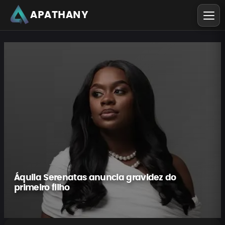
APATHANY
Áquila Serenatas anuncia gravidez do
primeiro filho