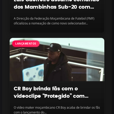
dos Mambinhas Sub-20 com
missão continental em vista
A Direcção da Federação Moçambicana de Futebol (FMF)
oficializou a nomeação de como novo selecionador...
LANÇAMENTOS
CR Boy brinda fãs com o
videoclipe “Protegido” com
LayLizzy e Ian Blanco, disponível
O vídeo maker moçambicano CR Boy acaba de brindar os fãs
na plataforma
com o lançamento do...