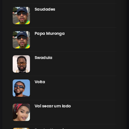
Saudades
Papa Muronga
Swadula
Volta
Vai secar um lado