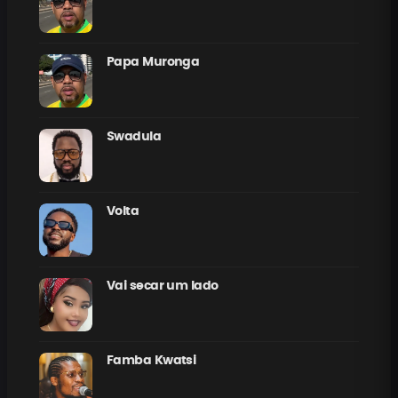
Papa Muronga
Swadula
Volta
Vai secar um lado
Famba Kwatsi