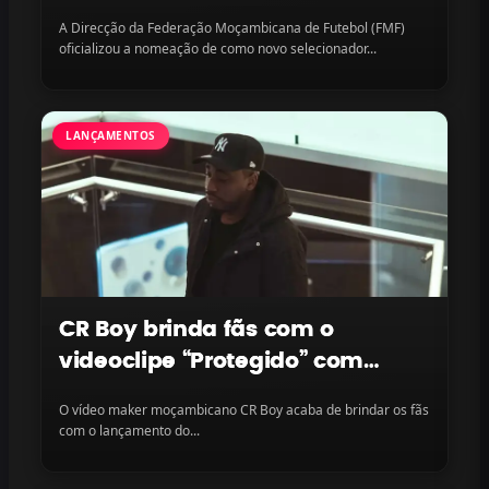
missão continental em vista
A Direcção da Federação Moçambicana de Futebol (FMF)
oficializou a nomeação de como novo selecionador...
LANÇAMENTOS
CR Boy brinda fãs com o
videoclipe “Protegido” com
LayLizzy e Ian Blanco, disponível
O vídeo maker moçambicano CR Boy acaba de brindar os fãs
na plataforma
com o lançamento do...