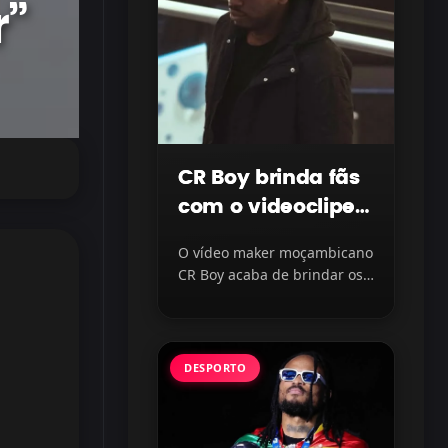
r”
CR Boy brinda fãs
com o videoclipe
“Protegido” com
O vídeo maker moçambicano
LayLizzy e Ian
CR Boy acaba de brindar os
Blanco, disponível
fãs com o lançamento do...
na plataforma
DESPORTO