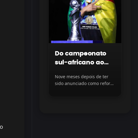
Do campeonato
sul-africano ao
topo do futebol
Nove meses depois de ter
iraquiano
sido anunciado como reforço
do Al Quwa Al Jawiya, do...
to