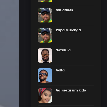
Saudades
Papa Muronga
Swadula
Volta
Vai secar um lado