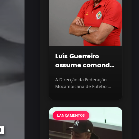
Luís Guerreiro
assume comando
dos Mambinhas
A Direcção da Federação
Sub-20 com
Moçambicana de Futebol
missão
(FMF) oficializou a nomeação
de como novo selecionador...
continental em
vista
LANÇAMENTOS
a