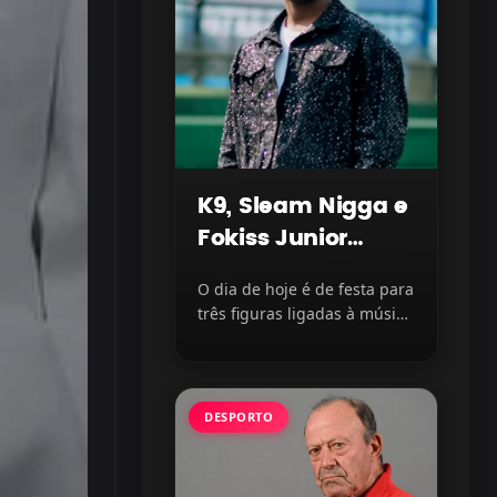
K9, Sleam Nigga e
Fokiss Junior
celebram mais
O dia de hoje é de festa para
um ano de vida
três figuras ligadas à música
moçambicana. Os...
DESPORTO