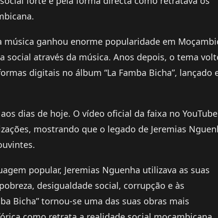
ocial forte e pela forma directa como retratava os
mbicana.
, a música ganhou enorme popularidade em Moçamb
a social através da música. Anos depois, o tema vol
aformas digitais no álbum “La Famba Bicha”, lançado
os dias de hoje. O vídeo oficial da faixa no YouTube
alizações, mostrando que o legado de Jeremias Ngue
ouvintes.
guagem popular, Jeremias Nguenha utilizava as suas
obreza, desigualdade social, corrupção e às
mba Bicha” tornou-se uma das suas obras mais
rica como retrata a realidade social moçambicana