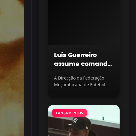
Luís Guerreiro
assume comando
dos Mambinhas
A Direcção da Federação
Sub-20 com
Moçambicana de Futebol
missão
(FMF) oficializou a nomeação
de como novo selecionador...
continental em
vista
LANÇAMENTOS