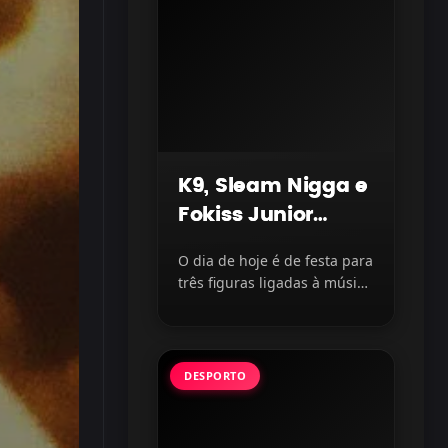
K9, Sleam Nigga e
Fokiss Junior
celebram mais
O dia de hoje é de festa para
um ano de vida
três figuras ligadas à música
moçambicana. Os...
DESPORTO