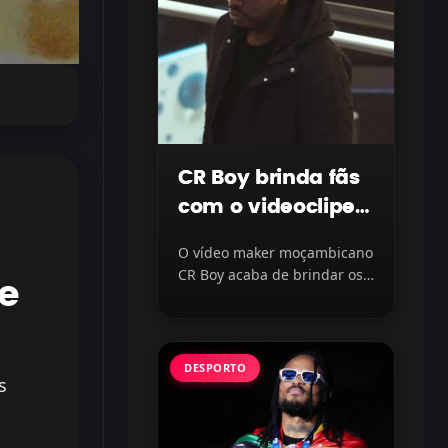
CR Boy brinda fãs
com o videoclipe
“Protegido” com
O vídeo maker moçambicano
LayLizzy e Ian
CR Boy acaba de brindar os
e
Blanco, disponível
fãs com o lançamento do...
na plataforma
DESPORTO
s