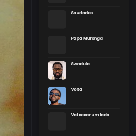
Saudades
Papa Muronga
Swadula
Volta
Vai secar um lado