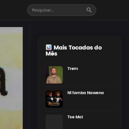
search
Mais Tocadas do
Mês
Trem
Ni famba Nawena
Tse Mal