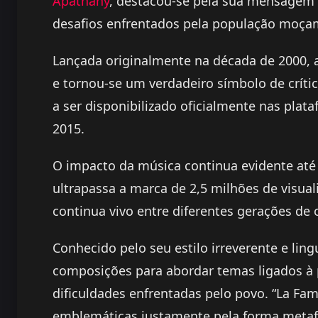
Apathany
, destacou-se pela sua mensagem s
desafios enfrentados pela população moça
Lançada originalmente na década de 2000
e tornou-se um verdadeiro símbolo de crític
a ser disponibilizado oficialmente nas plat
2015.
O impacto da música continua evidente até a
ultrapassa a marca de 2,5 milhões de visu
continua vivo entre diferentes gerações de 
Conhecido pelo seu estilo irreverente e lin
composições para abordar temas ligados à p
dificuldades enfrentadas pelo povo. “La Fa
emblemáticas justamente pela forma metafó