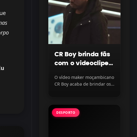
que
nas
orpo
CR Boy brinda fãs
com o videoclipe
Eu
“Protegido” com
O vídeo maker moçambicano
LayLizzy e Ian
CR Boy acaba de brindar os
Blanco, disponível
fãs com o lançamento do...
na plataforma
DESPORTO