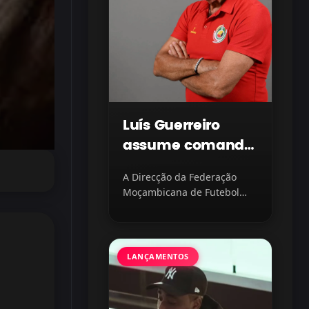
–
Luís Guerreiro
assume comando
dos Mambinhas
A Direcção da Federação
Sub-20 com
Moçambicana de Futebol
missão
(FMF) oficializou a nomeação
de como novo selecionador...
continental em
vista
LANÇAMENTOS