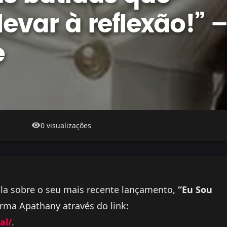
evar à reflexão!” 
e
0 visualizações
la sobre o seu mais recente lançamento,
“Eu Sou
orma Apathany através do link:
al/
.