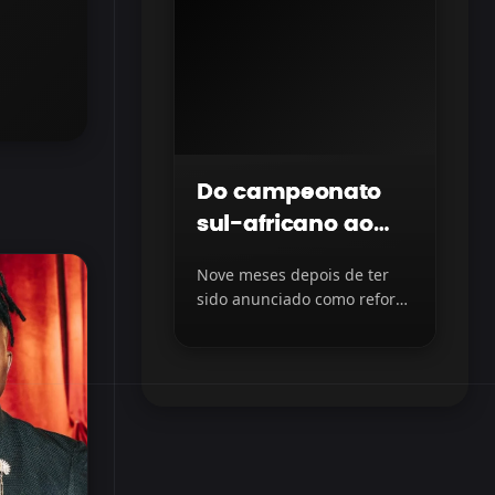
Do campeonato
sul-africano ao
topo do futebol
Nove meses depois de ter
iraquiano
sido anunciado como reforço
do Al Quwa Al Jawiya, do...