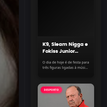
K9, Sleam Nigga e
Fokiss Junior
celebram mais
O dia de hoje é de festa para
um ano de vida
três figuras ligadas à música
moçambicana. Os...
DESPORTO