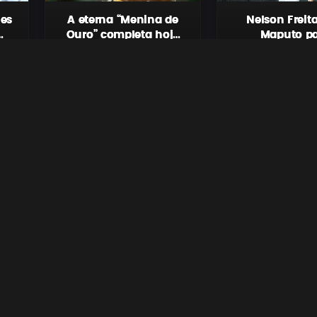
zes
A eterna “Menina de
Nelson Freit
Ouro” completa hoje
Maputo p
o
meio século e três (53)
abrilhanta
Maria de Lurdes Mutola, a
O cantor cabo-verd
anos de idade
Compositor” de
atleta que colocou
Nelson Freitas já se
la
Tivane
o
Moçambique no mapa do
em Moçambique, o
atletismo mundial, celebra...
dos convidados...
Mostrar mais