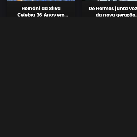
Hernâni da Silva
De Hermes junta vo
Celebra 36 Anos em
da nova geração
Palco na Cidade da
numa colaboraçã
O rapper moçambicano
O cantor moçambicano De
Beira
que coloca
Hernâni da Silva celebra hoje
Hermes acaba de
Moçambique e Ango
os seus 36 anos de idade de...
disponibilizar a faixa “Únic
a cantar Pandza
Filho de Deus”, uma...
Vídeos Recentes