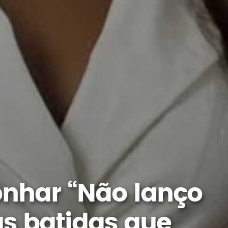
onhar “Não lanço
s batidas que