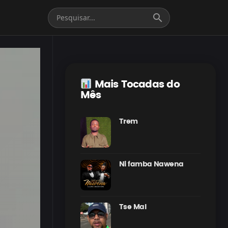
search
Mais Tocadas do
Mês
Trem
Ni famba Nawena
Tse Mal