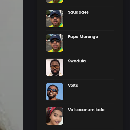
Saudades
Papa Muronga
Swadula
Volta
Vai secar um lado