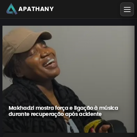
APATHANY
Makhadzi mostra força e ligação à música
durante recuperação após acidente