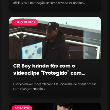
oficializou a nomeação de como novo selecionador...
LANÇAMENTOS
CR Boy brinda fãs com o
videoclipe “Protegido” com
LayLizzy e Ian Blanco, disponível
O vídeo maker moçambicano CR Boy acaba de brindar os fãs
na plataforma
com o lançamento do...
DESPORTO