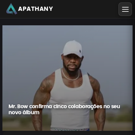
APATHANY
Mr. Bow confirma cinco colaborações no seu
novo álbum