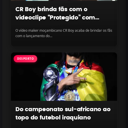
CR Boy brinda fãs com o
videoclipe “Protegido” com
LayLizzy e Ian Blanco, disponível
O vídeo maker moçambicano CR Boy acaba de brindar os fãs
na plataforma
com o lançamento do...
DESPORTO
Do campeonato sul-africano ao
topo do futebol iraquiano