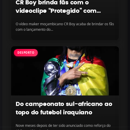
CR Boy brinda fãs com o
videoclipe “Protegido” com
LayLizzy e Ian Blanco, disponível
O vídeo maker moçambicano CR Boy acaba de brindar os fãs
na plataforma
com o lançamento do...
DESPORTO
Do campeonato sul-africano ao
topo do futebol iraquiano
Nove meses depois de ter sido anunciado como reforço do