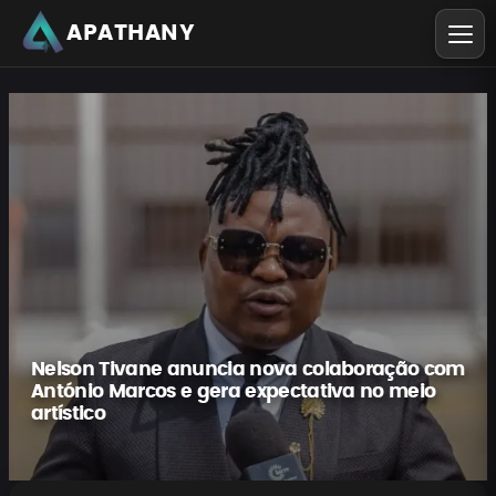
APATHANY
Nelson Tivane anuncia nova colaboração com
António Marcos e gera expectativa no meio
artístico