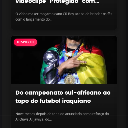
videoclipe “Protegido” com
LayLizzy e Ian Blanco, disponível
O vídeo maker moçambicano CR Boy acaba de brindar os fãs
na plataforma
com o lançamento do...
DESPORTO
Do campeonato sul-africano ao
topo do futebol iraquiano
Nove meses depois de ter sido anunciado como reforço do
Al Quwa Al Jawiya, do...