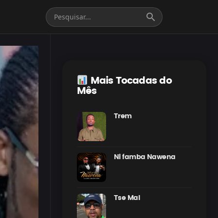
search
Mais Tocadas do
Mês
Trem
Ni famba Nawena
Tse Mal