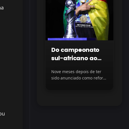
na
Do campeonato
sul-africano ao
topo do futebol
Nove meses depois de ter
iraquiano
sido anunciado como reforço
do Al Quwa Al Jawiya, do...
 ou