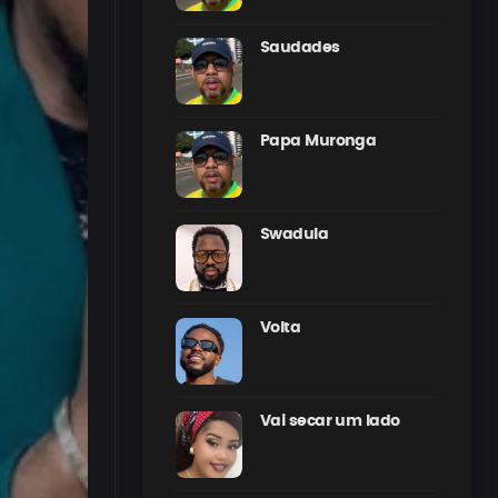
Saudades
Papa Muronga
Swadula
Volta
Vai secar um lado