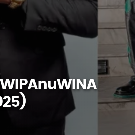
r WIPAnuWINA
025)