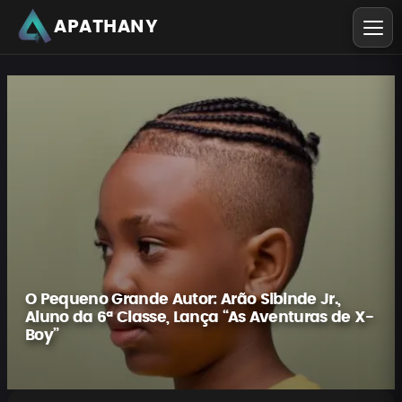
APATHANY
O Pequeno Grande Autor: Arão Sibinde Jr.,
Aluno da 6ª Classe, Lança “As Aventuras de X-
Boy”