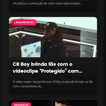
oficializou a nomeação de como novo selecionador...
LANÇAMENTOS
CR Boy brinda fãs com o
videoclipe “Protegido” com
LayLizzy e Ian Blanco, disponível
O vídeo maker moçambicano CR Boy acaba de brindar os fãs
na plataforma
com o lançamento do...
DESPORTO