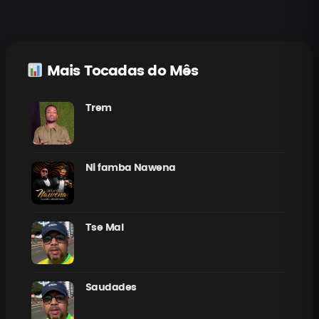
Mais Tocadas do Mês
Trem
Ni famba Nawena
Tse Mal
Saudades