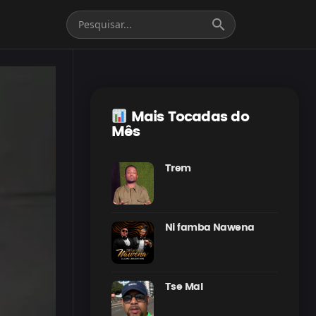
search
Mais Tocadas do
Mês
Trem
Ni famba Nawena
Tse Mal