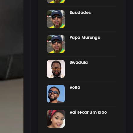
Saudades
Papa Muronga
Swadula
Volta
Vai secar um lado