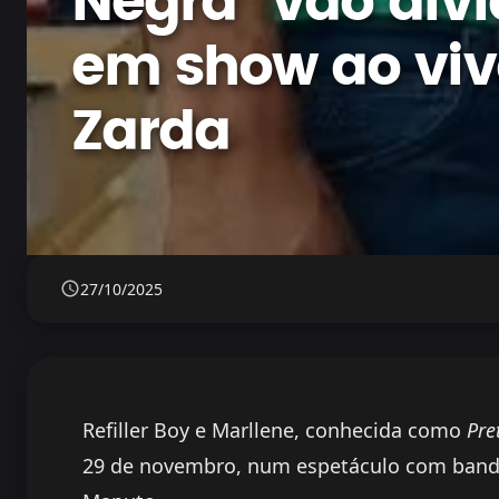
Negra” vão div
em show ao vi
Zarda
27/10/2025
Refiller Boy e Marllene, conhecida como
Pre
29 de novembro, num espetáculo com banda