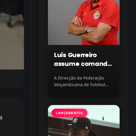
Luís Guerreiro
assume comando
dos Mambinhas
A Direcção da Federação
Sub-20 com
Moçambicana de Futebol
missão
(FMF) oficializou a nomeação
de como novo selecionador...
continental em
vista
LANÇAMENTOS
a