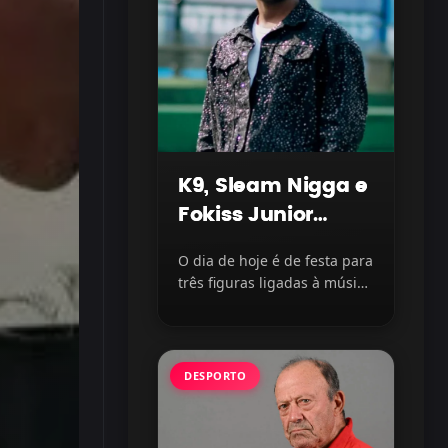
K9, Sleam Nigga e
Fokiss Junior
celebram mais
O dia de hoje é de festa para
um ano de vida
três figuras ligadas à música
moçambicana. Os...
DESPORTO