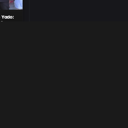
o Yado:
ção que
 humor
rada
 Maputo
r as redes
 grandes