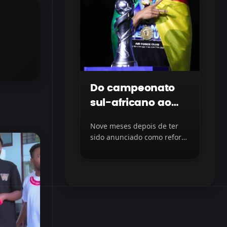
Do campeonato
sul-africano ao
topo do futebol
Nove meses depois de ter
iraquiano
sido anunciado como reforço
do Al Quwa Al Jawiya, do...