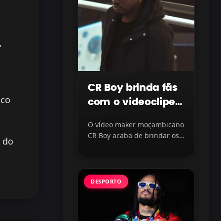
,
CR Boy brinda fãs
ico
com o videoclipe
“Protegido” com
O vídeo maker moçambicano
LayLizzy e Ian
CR Boy acaba de brindar os
 do
Blanco, disponível
fãs com o lançamento do...
na plataforma
DESPORTO