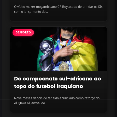
LayLizzy e Ian Blanco, disponível
O vídeo maker moçambicano CR Boy acaba de brindar os fãs
na plataforma
com o lançamento do...
DESPORTO
Do campeonato sul-africano ao
topo do futebol iraquiano
Nove meses depois de ter sido anunciado como reforço do
Al Quwa Al Jawiya, do...