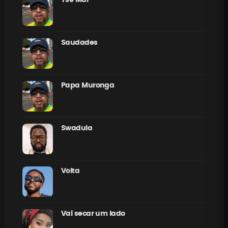
Saudades
Papa Muronga
Swadula
Volta
Vai secar um lado