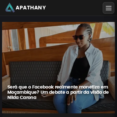
APATHANY
Será que o Facebook realmente monetiza em
Moçambique? Um debate a partir da visão de
Nilda Carona