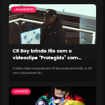
LANÇAMENTOS
CR Boy brinda fãs com o
videoclipe “Protegido” com
LayLizzy e Ian Blanco, disponível
O vídeo maker moçambicano CR Boy acaba de brindar os fãs
na plataforma
com o lançamento do...
DESPORTO