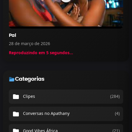
Pai
28 de março de 2026
Reproduzindo em
5
segundos...
Categorias
folder
Clipes
(284)
folder
Conversas no Apathany
(4)
folder
Good Vibes África
(21)