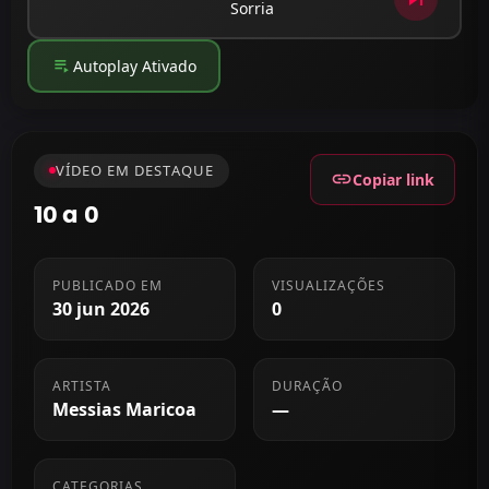
Sorria
playlist_play
Autoplay Ativado
VÍDEO EM DESTAQUE
link
Copiar link
10 a 0
PUBLICADO EM
VISUALIZAÇÕES
30 jun 2026
0
ARTISTA
DURAÇÃO
Messias Maricoa
—
CATEGORIAS