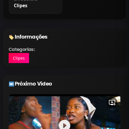
Clipes
Informações
Categorias:
Clipes
Próximo Vídeo
queue_play_next
play_circle_filled