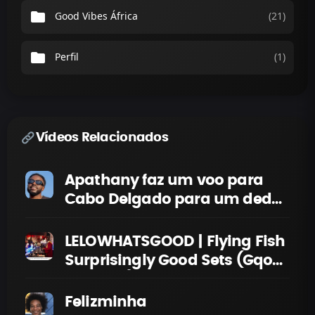
folder
Good Vibes África
(21)
folder
Perfil
(1)
Vídeos Relacionados
Apathany faz um voo para
Cabo Delgado para um dedo
de conversa com AZ Khinera
LELOWHATSGOOD | Flying Fish
Surprisingly Good Sets (Gqom
Mix 2025) @ Black Coffee
Penthouse JHB
Felizminha