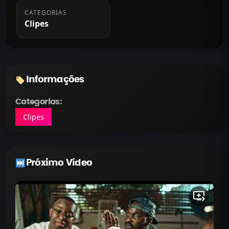
CATEGORIAS
Clipes
Informações
Categorias:
Clipes
Próximo Vídeo
queue_play_next