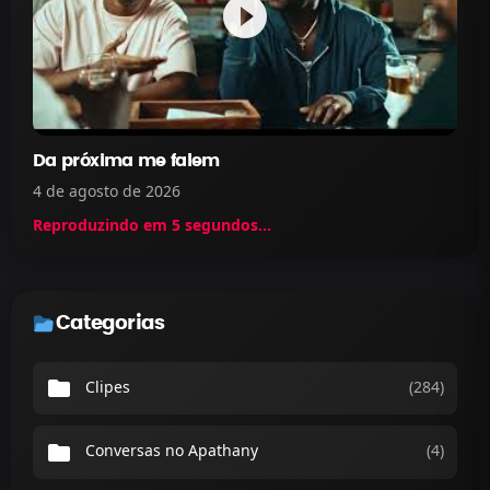
play_circle_filled
Da próxima me falem
4 de agosto de 2026
Reproduzindo em
5
segundos...
Categorias
folder
Clipes
(284)
folder
Conversas no Apathany
(4)