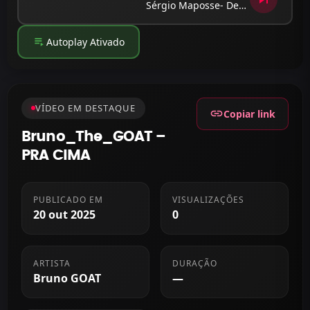
Sérgio Maposse- Desabafo de Amante
playlist_play
Autoplay Ativado
VÍDEO EM DESTAQUE
link
Copiar link
Bruno_The_GOAT –
PRA CIMA
PUBLICADO EM
VISUALIZAÇÕES
20 out 2025
0
ARTISTA
DURAÇÃO
Bruno GOAT
—