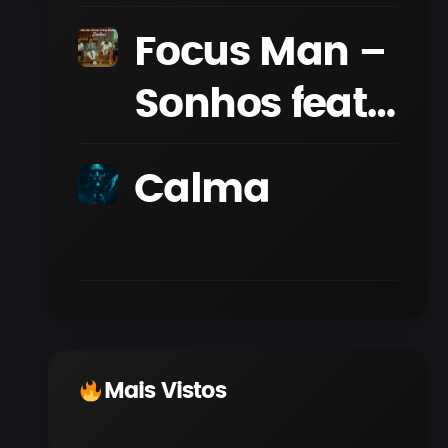
Focus Man –
Sonhos feat.
Hernani &
Calma
Edson
Nhamposse
Mais Vistos