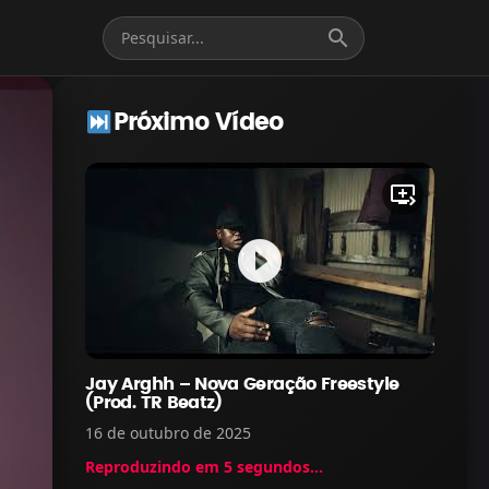
search
Próximo Vídeo
queue_play_next
play_circle_filled
Jay Arghh – Nova Geração Freestyle
(Prod. TR Beatz)
16 de outubro de 2025
Reproduzindo em
5
segundos...