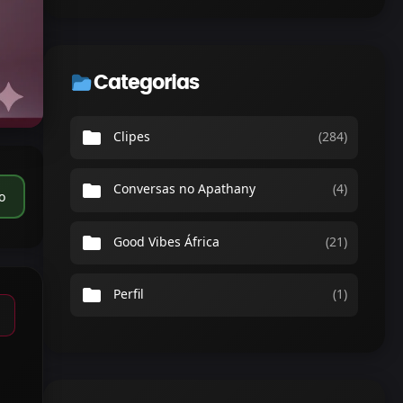
Categorias
folder
Clipes
(284)
folder
Conversas no Apathany
(4)
o
folder
Good Vibes África
(21)
folder
Perfil
(1)