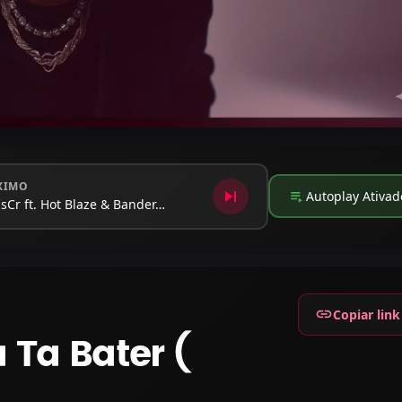
XIMO
skip_next
playlist_play
Autoplay Ativad
IsCr ft. Hot Blaze & Bander…
link
Copiar link
 Ta Bater (