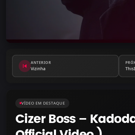
ANTERIOR
PRÓ
skip_previous
Vizinha
This
VÍDEO EM DESTAQUE
Cizer Boss – Kadoda
Official Video )