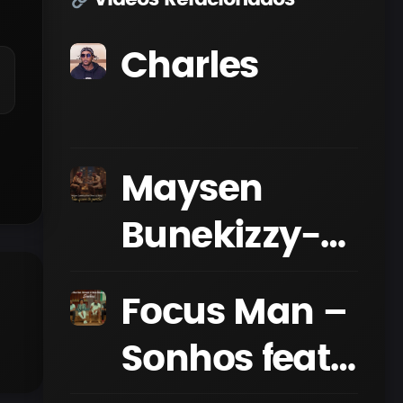
Charles
Maysen
Bunekizzy-
Não quero te
Focus Man –
perder (Feat.
Sonhos feat.
Dama do