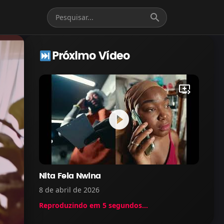
search
Próximo Vídeo
queue_play_next
play_circle_filled
Nita Fela Nwina
8 de abril de 2026
Reproduzindo em
5
segundos...