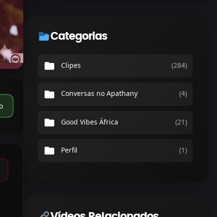
Categorias
folder
Clipes
(284)
folder
Conversas no Apathany
(4)
o
folder
Good Vibes África
(21)
folder
Perfil
(1)
Vídeos Relacionados