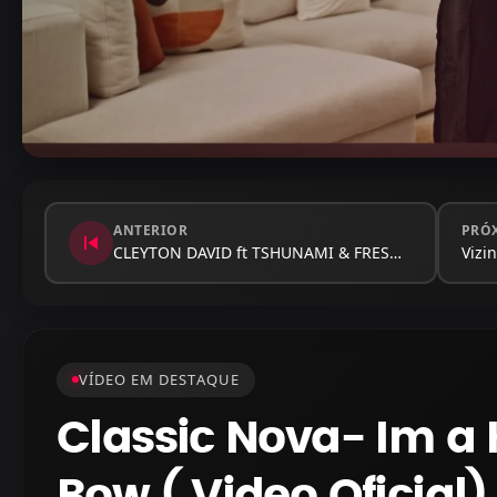
ANTERIOR
PRÓ
skip_previous
CLEYTON DAVID ft TSHUNAMI & FRESHLOW…
Vizi
VÍDEO EM DESTAQUE
Classic Nova- Im a H
Bow ( Video Oficial)