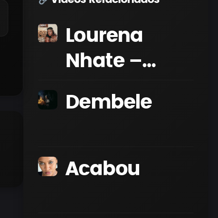
Lourena
Nhate –
Txintxa
Dembele
nkata (
Video Oficial
)
Acabou