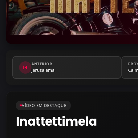
ANTERIOR
PRÓ
skip_previous
Jerusalema
Cal
VÍDEO EM DESTAQUE
Inattettimela