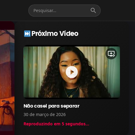
search
Próximo Vídeo
queue_play_next
play_circle_filled
Não casei para separar
30 de março de 2026
Reproduzindo em
5
segundos...