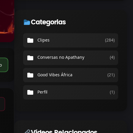
Categorias
folder
Clipes
(284)
folder
Conversas no Apathany
(4)
o
folder
Good Vibes África
(21)
folder
Perfil
(1)
Vídeos Relacionados