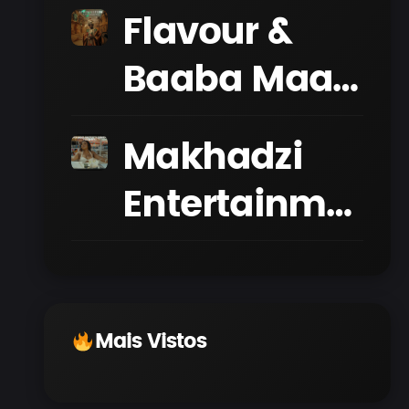
Flavour &
Baaba Maal
–
Makhadzi
AFROCULTURE
Entertainment
(Official
– Tingwenza
Music Video)
(Official
Music Video)
Mais Vistos