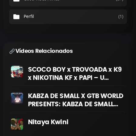
folder
Perfil
(1)
Vídeos Relacionados
SCOCO BOY x TROVOADA x K9
x NIKOTINA KF x PAPI – U
DUMBA HINI
KABZA DE SMALL X GTB WORLD
PRESENTS: KABZA DE SMALL
HEADLINE SHOW | AMAPIANO
LIVE MIX
Nitaya Kwini