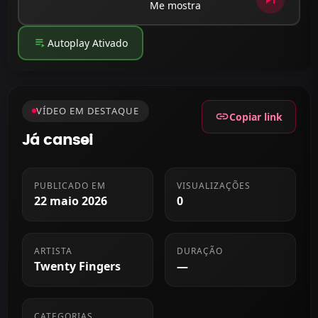
Me mostra
playlist_play
Autoplay Ativado
VÍDEO EM DESTAQUE
link
Copiar link
Já cansei
PUBLICADO EM
VISUALIZAÇÕES
22 maio 2026
0
ARTISTA
DURAÇÃO
Twenty Fingers
—
CATEGORIAS