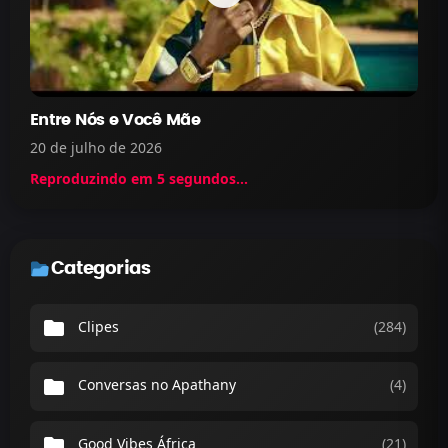
Entre Nós e Você Mãe
20 de julho de 2026
Reproduzindo em
5
segundos...
Categorias
folder
Clipes
(284)
folder
Conversas no Apathany
(4)
folder
Good Vibes África
(21)