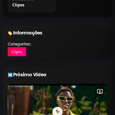
Clipes
Informações
Categorias:
Clipes
Próximo Vídeo
queue_play_next
play_circle_filled