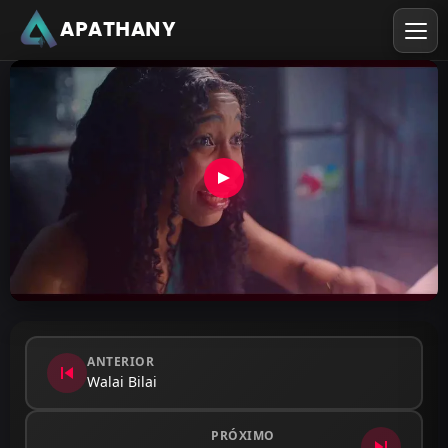
APATHANY
ANTERIOR
skip_previous
Walai Bilai
PRÓXIMO
skip_next