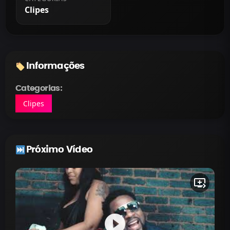
Clipes
Informações
Categorias:
Clipes
Próximo Vídeo
queue_play_next
play_circle_filled