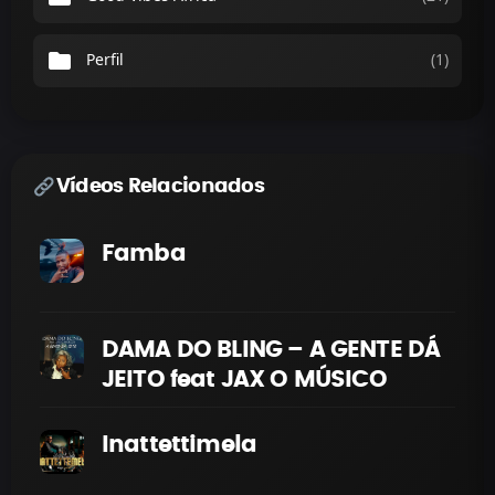
folder
Perfil
(1)
Vídeos Relacionados
Famba
DAMA DO BLING – A GENTE DÁ
JEITO feat JAX O MÚSICO
Inattettimela