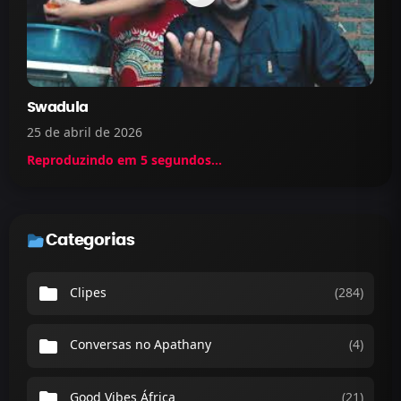
Swadula
25 de abril de 2026
Reproduzindo em
5
segundos...
Categorias
folder
Clipes
(284)
folder
Conversas no Apathany
(4)
folder
Good Vibes África
(21)