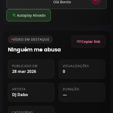
Olá Bonito
playlist_play
Autoplay Ativado
VÍDEO EM DESTAQUE
link
Copiar link
Ninguém me abusa
PUBLICADO EM
VISUALIZAÇÕES
28 mar 2026
0
ARTISTA
DURAÇÃO
DJ Dabo
—
CATEGORIAS