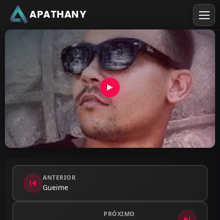
APATHANY
ANTERIOR
skip_previous
Gueime
PRÓXIMO
skip_next