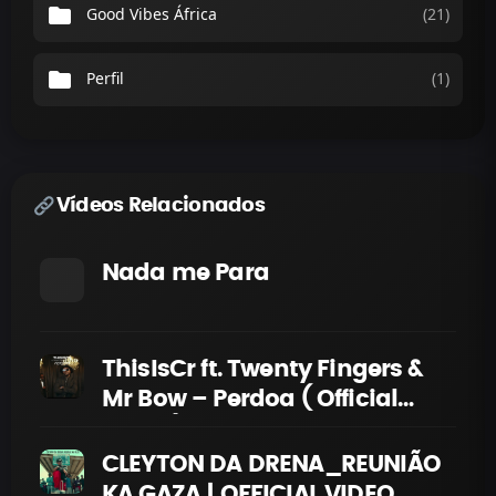
folder
Good Vibes África
(21)
folder
Perfil
(1)
Vídeos Relacionados
Nada me Para
ThisIsCr ft. Twenty Fingers &
Mr Bow – Perdoa ( Official
Video )
CLEYTON DA DRENA_REUNIÃO
KA GAZA | OFFICIAL VIDEO