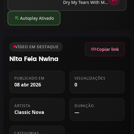
Dry My Tears With Money
playlist_play
Autoplay Ativado
VÍDEO EM DESTAQUE
link
Copiar link
Nita Fela Nwina
PUBLICADO EM
VISUALIZAÇÕES
08 abr 2026
0
ARTISTA
DURAÇÃO
Classic Nova
—
CATEGORIAS