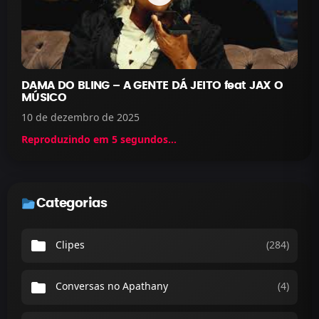
DAMA DO BLING – A GENTE DÁ JEITO feat JAX O
MÚSICO
10 de dezembro de 2025
Reproduzindo em
5
segundos...
Categorias
folder
Clipes
(284)
folder
Conversas no Apathany
(4)