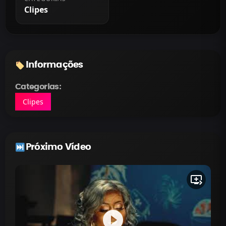
Clipes
Informações
Categorias:
Clipes
Próximo Vídeo
queue_play_next
play_circle_filled