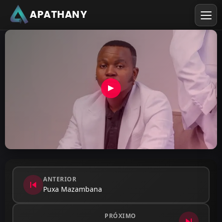
APATHANY
ANTERIOR
skip_previous
Puxa Mazambana
PRÓXIMO
skip_next