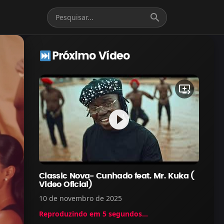
search
Próximo Vídeo
queue_play_next
play_circle_filled
Classic Nova- Cunhado feat. Mr. Kuka (
Video Oficial)
10 de novembro de 2025
Reproduzindo em
5
segundos...