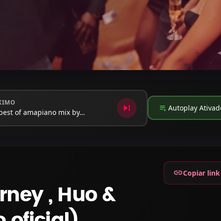
XIMO
skip_next
playlist_play
Autoplay Ativad
best of amapiano mix by…
link
Copiar link
rney , Huo &
oficial)