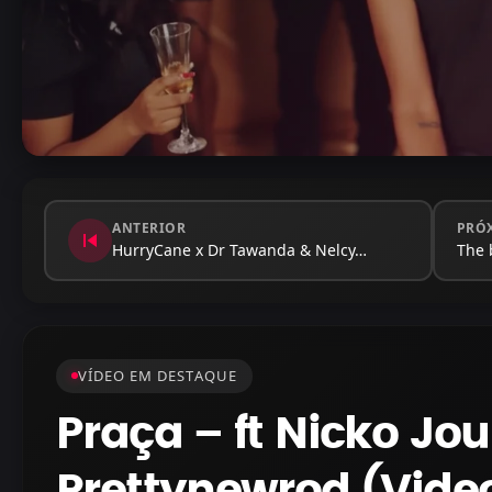
ANTERIOR
PRÓ
skip_previous
HurryCane x Dr Tawanda & Nelcy…
The 
VÍDEO EM DESTAQUE
Praça – ft Nicko Jou
Prettynewrod (Video 