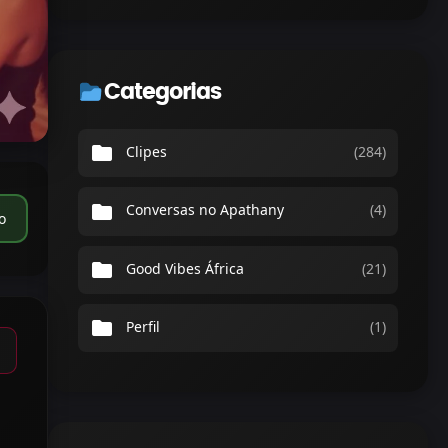
Categorias
folder
Clipes
(284)
folder
Conversas no Apathany
(4)
o
folder
Good Vibes África
(21)
folder
Perfil
(1)