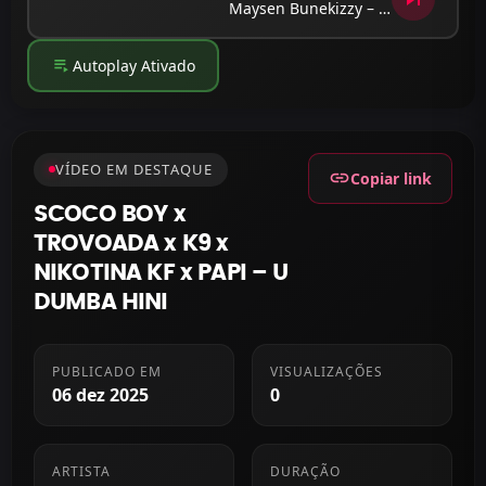
Maysen Bunekizzy – Inveja (Visualizer)
playlist_play
Autoplay Ativado
VÍDEO EM DESTAQUE
link
Copiar link
SCOCO BOY x
TROVOADA x K9 x
NIKOTINA KF x PAPI – U
DUMBA HINI
PUBLICADO EM
VISUALIZAÇÕES
06 dez 2025
0
ARTISTA
DURAÇÃO