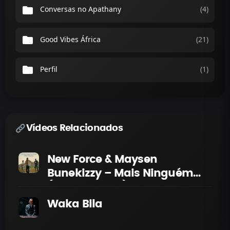
folder
Conversas no Apathany
(4)
folder
Good Vibes África
(21)
folder
Perfil
(1)
Vídeos Relacionados
New Force & Maysen
Bunekizzy – Mais Ninguém
(Video Official)
Waka Bila