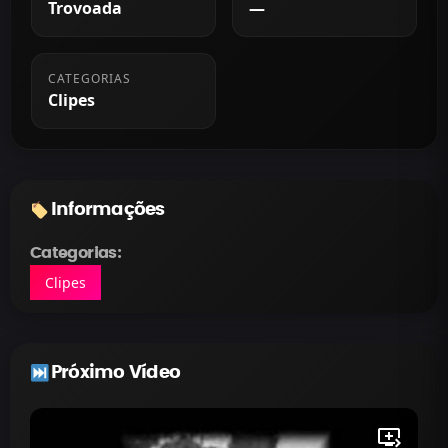
Trovoada
—
CATEGORIAS
Clipes
Informações
Categorias:
Clipes
Próximo Vídeo
queue_play_next