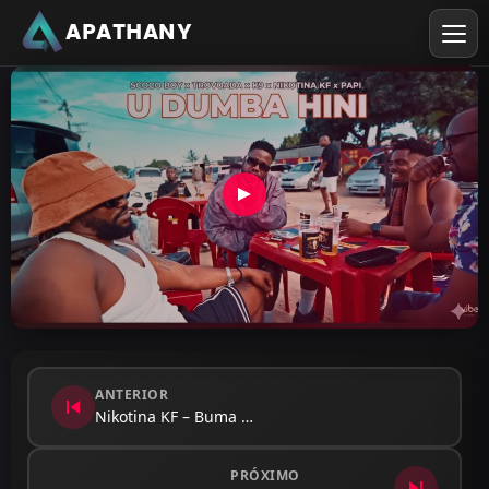
APATHANY
ANTERIOR
skip_previous
Nikotina KF – Buma de Zander…
PRÓXIMO
skip_next