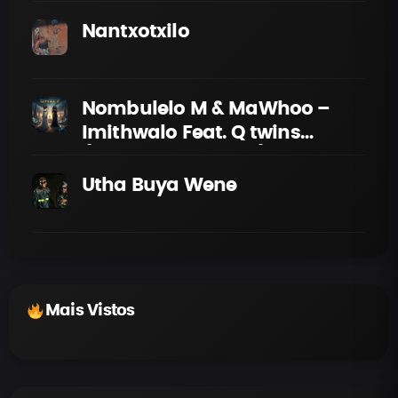
Nantxotxilo
Nombulelo M & ​MaWhoo –
Imithwalo Feat. Q twins
(Official Lyric Video)
Utha Buya Wene
Mais Vistos