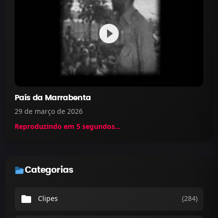
play_circle_filled
País da Marrabenta
29 de março de 2026
Reproduzindo em
5
segundos...
Categorias
folder
Clipes
(284)