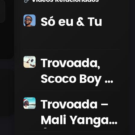
Só eu & Tu
Trovoada,
Scoco Boy &
Papi – Vou
Trovoada –
me mimar
Mali Yanga
(Video