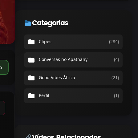
Categorias
folder
Clipes
(284)
folder
Conversas no Apathany
(4)
o
folder
Good Vibes África
(21)
folder
Perfil
(1)
Vídeos Relacionados