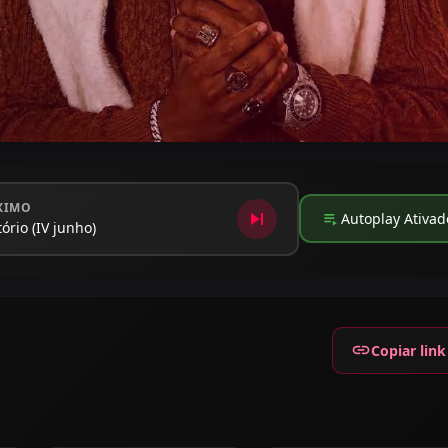
XIMO
skip_next
playlist_play
Autoplay Ativad
ório (IV junho)
link
Copiar link