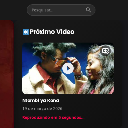
search
Próximo Vídeo
queue_play_next
play_circle_filled
Ntombi ya Kona
19 de março de 2026
Reproduzindo em
5
segundos...