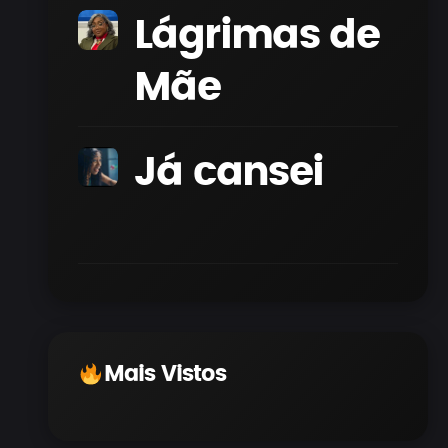
(Vídeo
Oficial)
Lágrimas de
Oficial)
Mãe
Já cansei
Mais Vistos