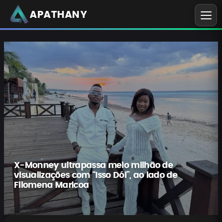
APATHANY
X-Monney ultrapassa meio milhão de
visualizações com “Isso Dói”, ao lado de
Filomena Maricoa