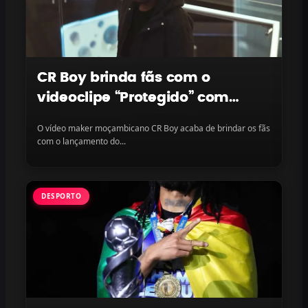
CR Boy brinda fãs com o
videoclipe “Protegido” com
LayLizzy e Ian Blanco, disponível
O vídeo maker moçambicano CR Boy acaba de brindar os fãs
na plataforma
com o lançamento do...
DESPORTO