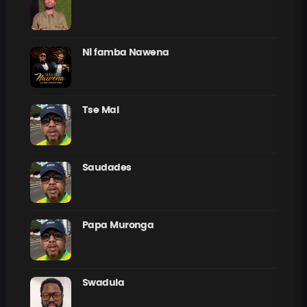
Ni famba Nawena
Tse Mal
Saudades
Papa Muronga
Swadula