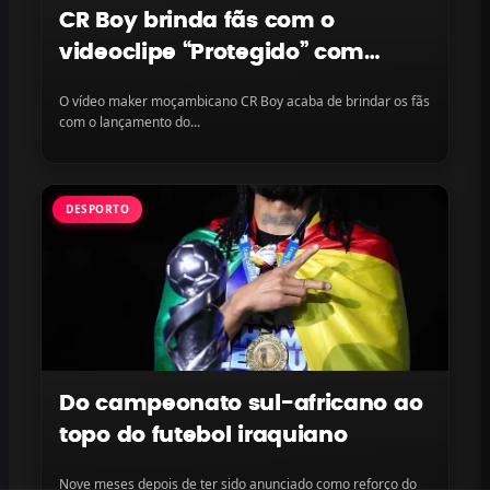
CR Boy brinda fãs com o
videoclipe “Protegido” com
LayLizzy e Ian Blanco, disponível
O vídeo maker moçambicano CR Boy acaba de brindar os fãs
na plataforma
com o lançamento do...
DESPORTO
Do campeonato sul-africano ao
topo do futebol iraquiano
Nove meses depois de ter sido anunciado como reforço do