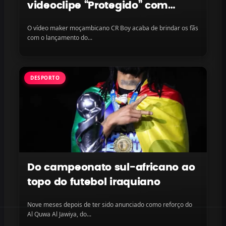
videoclipe “Protegido” com
LayLizzy e Ian Blanco, disponível
O vídeo maker moçambicano CR Boy acaba de brindar os fãs
na plataforma
com o lançamento do...
DESPORTO
Do campeonato sul-africano ao
topo do futebol iraquiano
Nove meses depois de ter sido anunciado como reforço do
Al Quwa Al Jawiya, do...