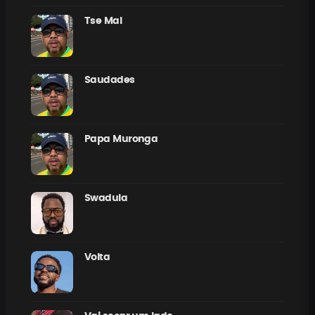
Tse Mal
Saudades
Papa Muronga
Swadula
Volta