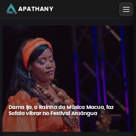
APATHANY
Dama Ija, a Rainha da Música Macua, faz
Sofala vibrar no Festival Aruângua