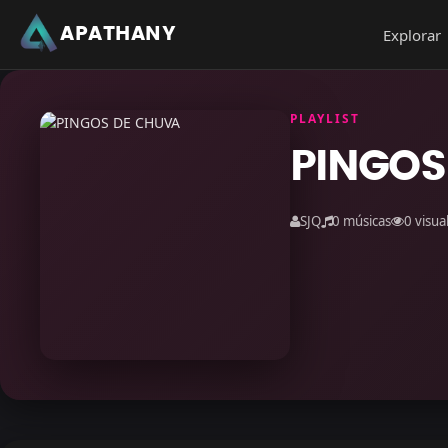
APATHANY
Explorar
PLAYLIST
PINGOS
SJQ
0 músicas
0 visua