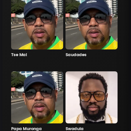
Tse Mal
Saudades
Papa Muronga
Swadula