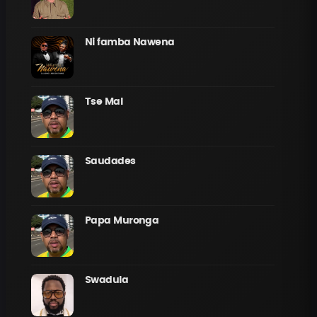
Ni famba Nawena
Tse Mal
Saudades
Papa Muronga
Swadula