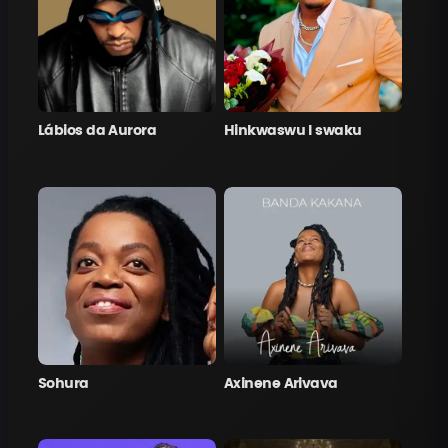
Lábios da Aurora
Hinkwaswu l swaku
Sohura
Axinene Arivava