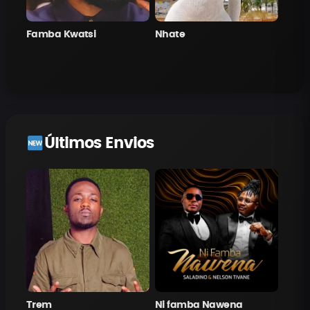
Famba Kwatsi
Nhate
Últimos Envios
Trem
Ni famba Nawena