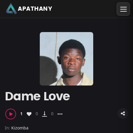
APATHANY
Dame Love
vertical_align_bottom
more_horiz
1
0
0
In:
Kizomba