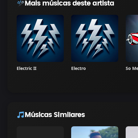
Mais músicas deste artista
Electric II
Electro
So M
Músicas Similares