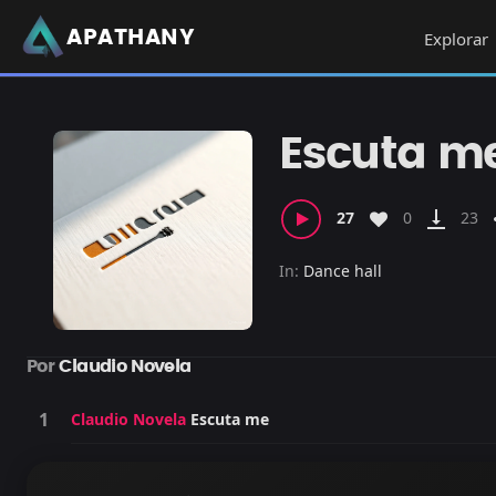
APATHANY
Explorar
Escuta m
vertical_align_bottom
mo
27
0
23
In:
Dance hall
Por
Claudio Novela
Claudio Novela
Escuta me