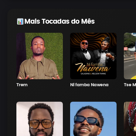
Mais Tocadas do Mês
Trem
Ni famba Nawena
Tse M