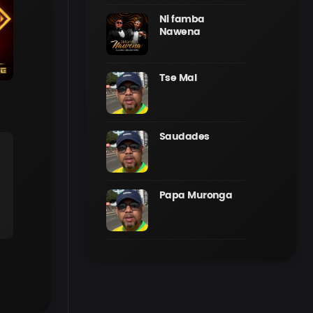
Ni famba
Nawena
Tse Mal
Saudades
Papa Muronga