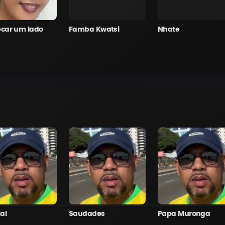
ecar um lado
Famba Kwatsi
Nhate
al
Saudades
Papa Muronga