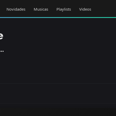
Novidades
Musicas
Playlists
Videos
e
re_horiz