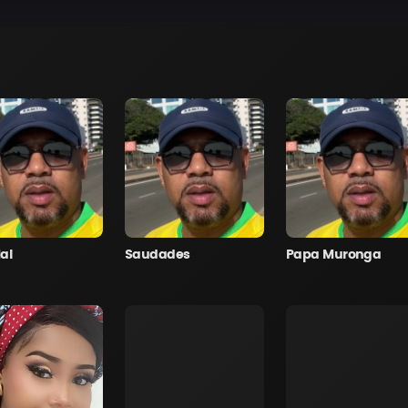
al
Saudades
Papa Muronga