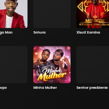
ga Man
Sohura
Xisuti Xamina
copo
Minha Mulher
Senhor presidente