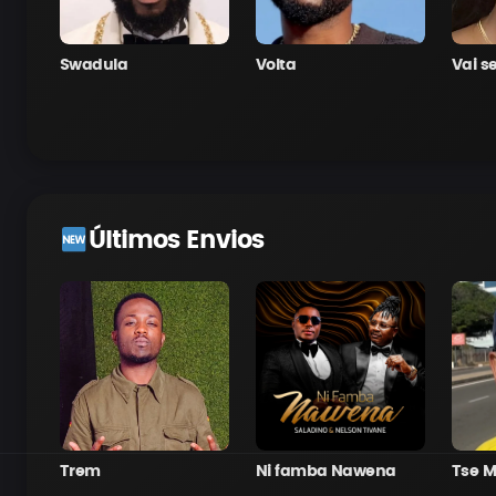
Swadula
Volta
Vai s
Últimos Envios
Trem
Ni famba Nawena
Tse M