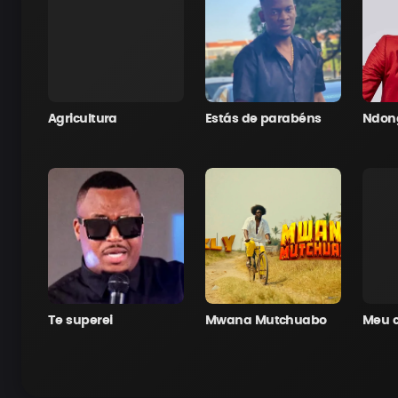
Agricultura
Estás de parabéns
Ndon
Te superei
Mwana Mutchuabo
Meu 