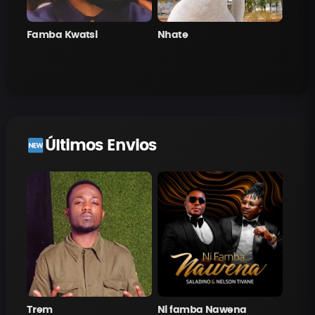
Famba Kwatsi
Nhate
Últimos Envios
Trem
Ni famba Nawena