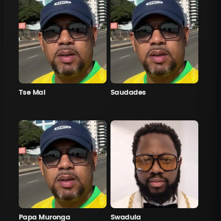
Tse Mal
Saudades
Papa Muronga
Swadula