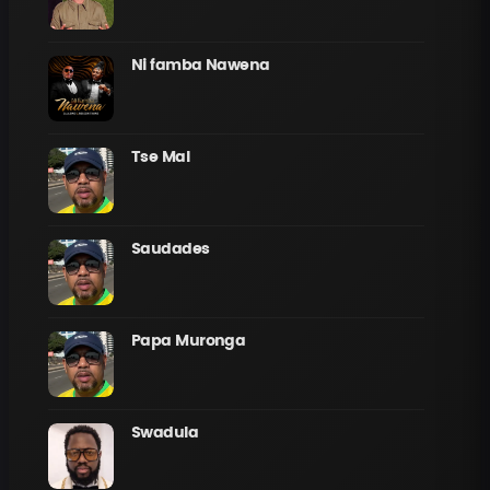
Ni famba Nawena
Tse Mal
Saudades
Papa Muronga
Swadula