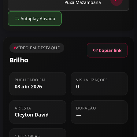
Puxa Mazambana
playlist_play
Autoplay Ativado
VÍDEO EM DESTAQUE
link
Copiar link
Brilha
PUBLICADO EM
VISUALIZAÇÕES
08 abr 2026
0
ARTISTA
DURAÇÃO
Cleyton David
—
CATEGORIAS