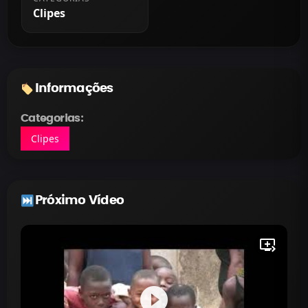
Clipes
Informações
Categorias:
Clipes
Próximo Vídeo
queue_play_next
play_circle_filled