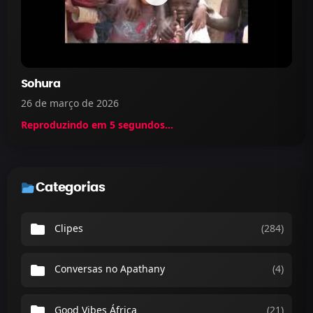
Sohura
26 de março de 2026
Reproduzindo em
5
segundos...
Categorias
folder
Clipes
(284)
folder
Conversas no Apathany
(4)
folder
Good Vibes África
(21)