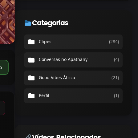
Categorias
folder
Clipes
(284)
folder
Conversas no Apathany
(4)
o
folder
Good Vibes África
(21)
folder
Perfil
(1)
Vídeos Relacionados