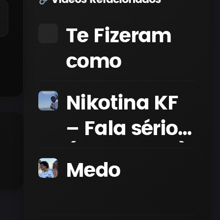
Te Fizeram
como
Nikotina KF
– Fala sério
(Lyric Video)
Medo