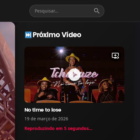
search
Próximo Vídeo
queue_play_next
play_circle_filled
No time to lose
19 de março de 2026
Reproduzindo em
5
segundos...