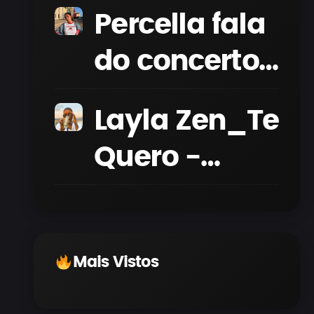
Percella fala
do concerto
“20”
Layla Zen_Te
Quero -
Official
Visualizer
(4K-2025)
Mais Vistos