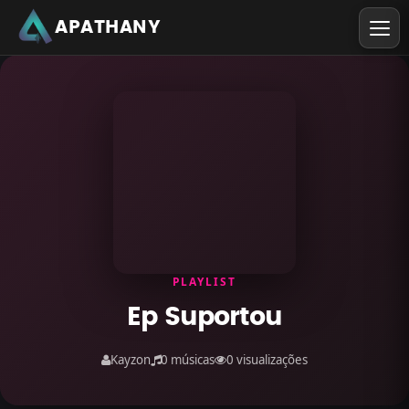
APATHANY
PLAYLIST
Ep Suportou
Kayzon
0 músicas
0 visualizações