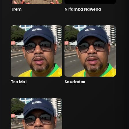
Trem
Ni famba Nawena
Tse Mal
Saudades