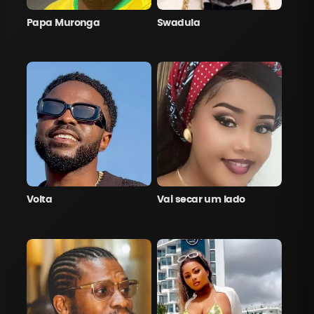
Papa Muronga
Swadula
Volta
Vai secar um lado