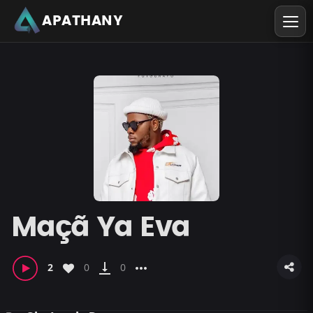
APATHANY
Maçã Ya Eva
vertical_align_bottom
more_horiz
2
0
0