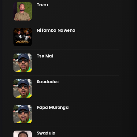
Trem
Ni famba Nawena
Tse Mal
Saudades
Papa Muronga
Swadula