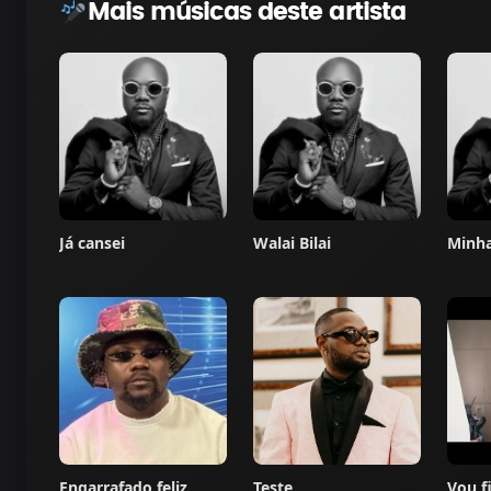
Mais músicas deste artista
Já cansei
Walai Bilai
Minha
Engarrafado feliz
Teste
Vou f