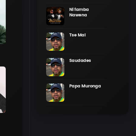
Ni famba
Nawena
Tse Mal
Saudades
Papa Muronga