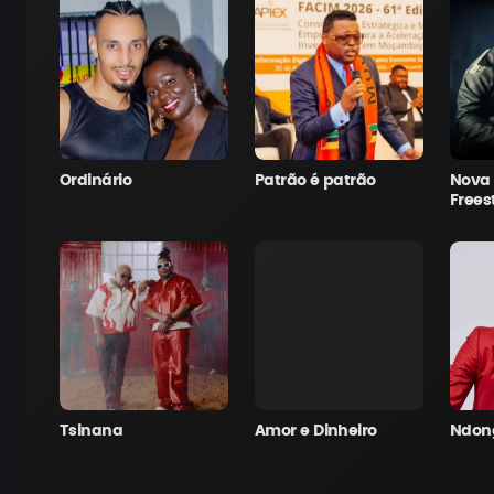
Ordinário
Patrão é patrão
Nova
Frees
Tsinana
Amor e Dinheiro
Ndon