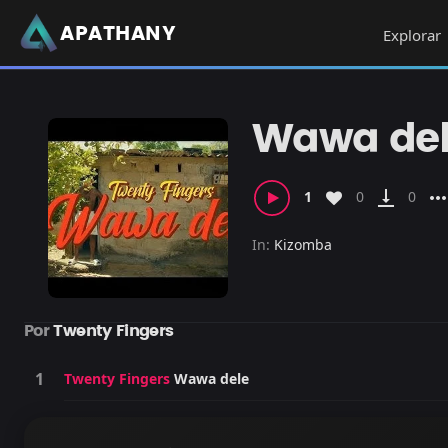
APATHANY
Explorar
Wawa de
vertical_align_bottom
more_hori
1
0
0
In:
Kizomba
Por
Twenty Fingers
Twenty Fingers
Wawa dele