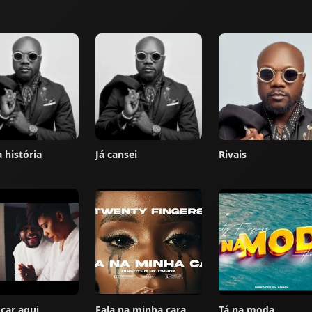
 história
Já cansei
Rivais
icar aqui
Fala na minha cara
Tá na moda