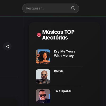
search
Músicas TOP
Aleatórias
Dry My Tears
With Money
Rivais
Te superei