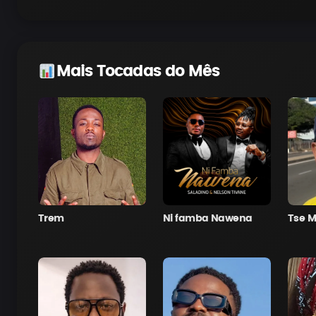
Mais Tocadas do Mês
Trem
Ni famba Nawena
Tse M