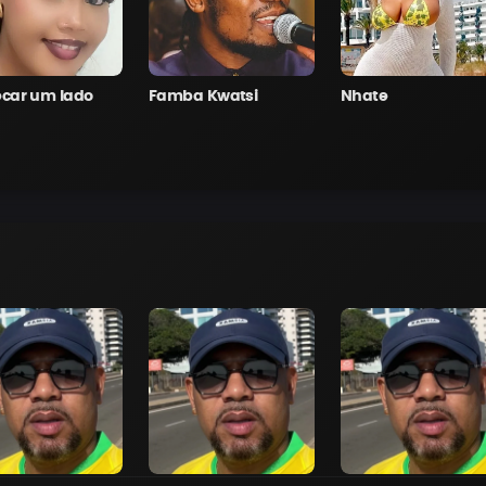
ecar um lado
Famba Kwatsi
Nhate