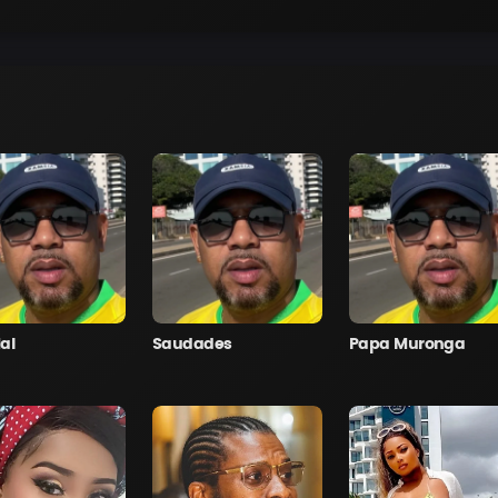
al
Saudades
Papa Muronga