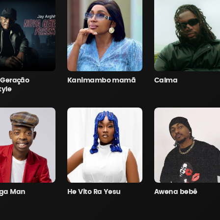
 Geração
Kanimambo mamã
Calma
tyle
ga Man
He Vito Ra Yesu
Awena bebê