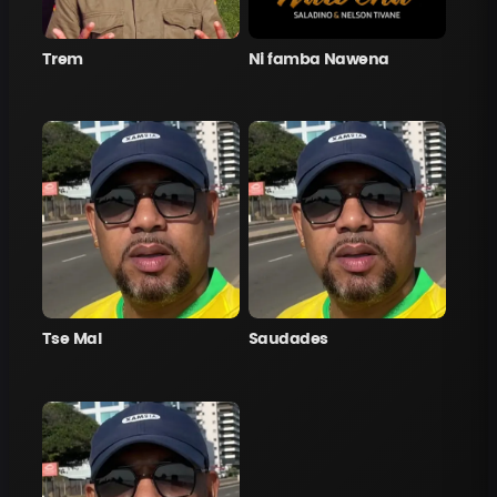
Trem
Ni famba Nawena
Tse Mal
Saudades