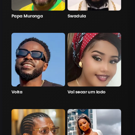
Papa Muronga
Swadula
Volta
Vai secar um lado