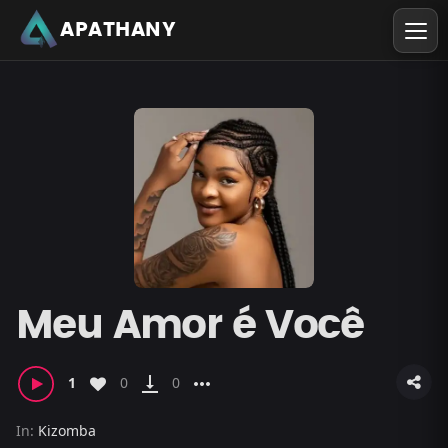
APATHANY
Meu Amor é Você
vertical_align_bottom
more_horiz
1
0
0
In:
Kizomba