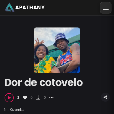
APATHANY
Dor de cotovelo
vertical_align_bottom
more_horiz
2
0
0
In:
Kizomba