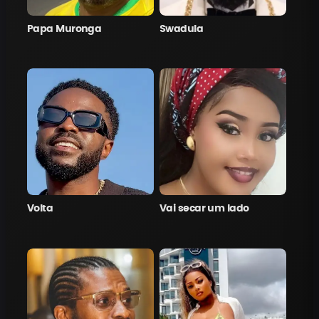
Papa Muronga
Swadula
Volta
Vai secar um lado