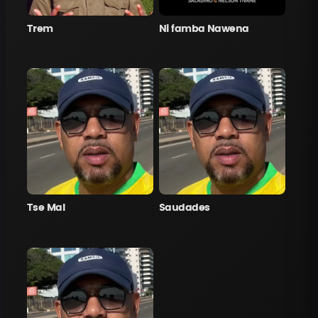
Trem
Ni famba Nawena
Tse Mal
Saudades