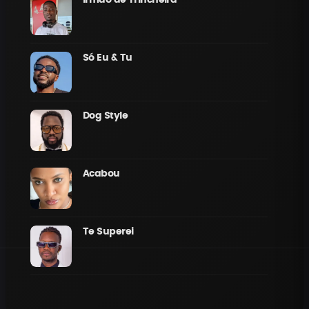
Irmão de Trincheira
Só Eu & Tu
Dog Style
Acabou
Te Superei