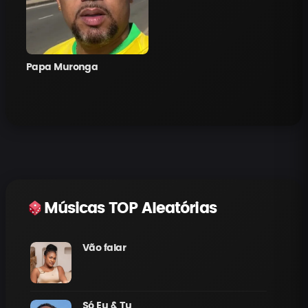
Papa Muronga
Músicas TOP Aleatórias
Vão falar
Só Eu & Tu