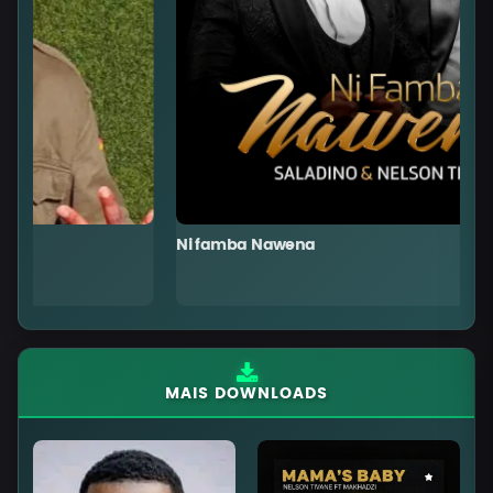
Ni famba Nawena
T
MAIS DOWNLOADS