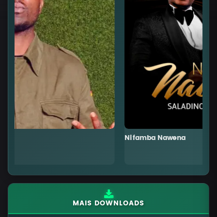
Ni famba Nawena
T
MAIS DOWNLOADS