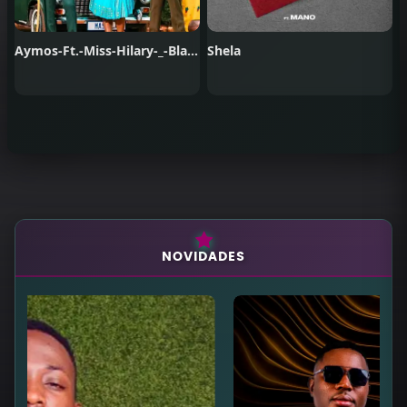
Aymos-Ft.-Miss-Hilary-_-Blackmyth-_-Em-One-Xigubu
Shela
NOVIDADES