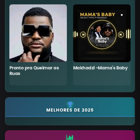
Pronto pra Queimar as
Makhadzi -Mama’s Baby
C
Ruas
MELHORES DE 2025