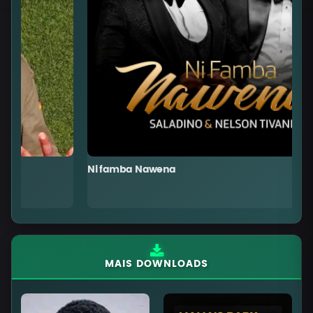
Ni famba Nawena
T
MAIS DOWNLOADS