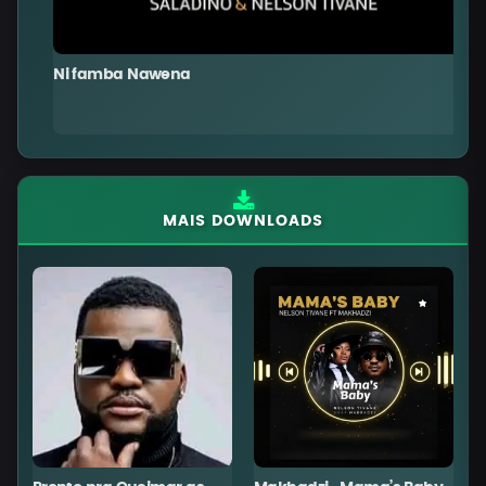
Ni famba Nawena
T
MAIS DOWNLOADS