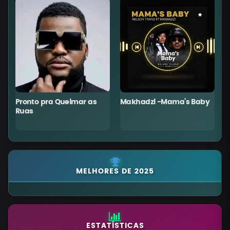
Pronto pra Queimar as
Makhadzi -Mama’s Baby
C
Ruas
MELHORES DE 2025
ESTATÍSTICAS