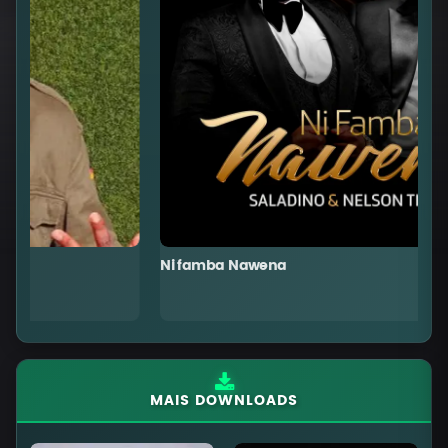
Ni famba Nawena
T
MAIS DOWNLOADS