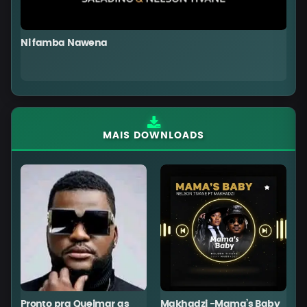
Ni famba Nawena
T
MAIS DOWNLOADS
Pronto pra Queimar as
Makhadzi -Mama’s Baby
C