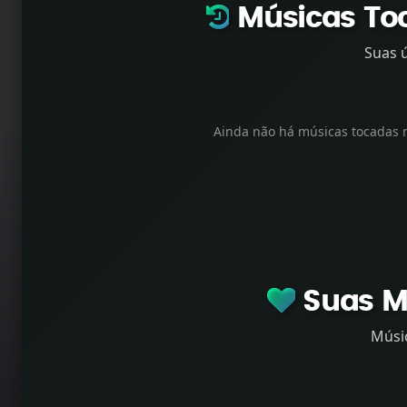
Músicas To
Suas 
Ainda não há músicas tocadas 
Vai secar um lado
Famba Kwatsi
Suas Mú
Músic