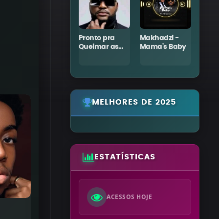
Liberdade de
Pronto pra
Makhadzi -
Char
Sonhar
Queimar as
Mama’s Baby
Ruas
MELHORES DE 2025
ESTATÍSTICAS
ACESSOS HOJE