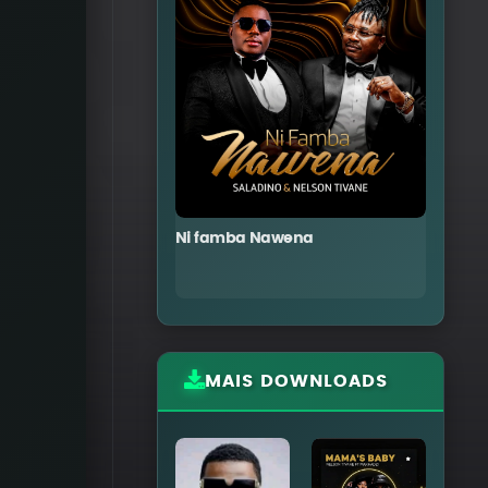
Ni famba Nawena
Tse 
MAIS DOWNLOADS