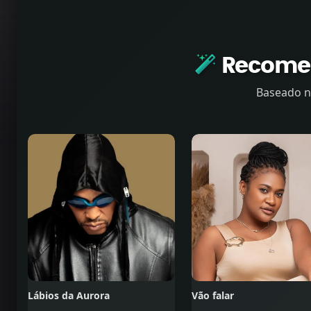
N
Recomen
K
Baseado n
Lábios da Aurora
Vão falar