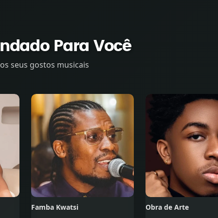
tombi ya
Eu jurarei
Mama’s Baby
Maengana
dado Para Você
ona
os seus gostos musicais
Famba Kwatsi
Obra de Arte