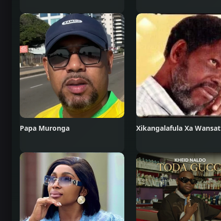
Papa Muronga
Xikangalafula Xa Wansat