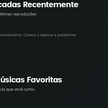
cadas Recentemente
últimas reproduções
recentemente. Comece a explorar a plataforma!
Nhate
Trem
sicas Favoritas
as que você curtiu